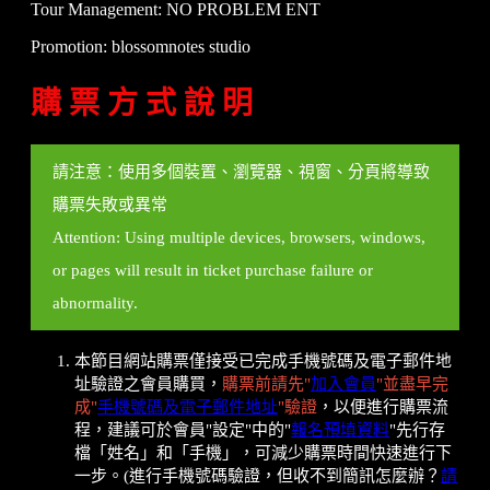
Tour Management: NO PROBLEM ENT
Promotion: blossomnotes studio
購 票 方 式 說 明
請注意：使用多個裝置、瀏覽器、視窗、分頁將導致
購票失敗或異常
Attention: Using multiple devices, browsers, windows,
or pages will result in ticket purchase failure or
abnormality.
本節目網站購票僅接受已完成手機號碼及電子郵件地
址驗證之會員購買，
購票前請先"
加入會員
"並盡早完
成"
手機號碼及電子郵件地址
"驗證
，以便進行購票流
程，建議可於會員"設定"中的"
報名預填資料
"先行存
檔「姓名」和「手機」，可減少購票時間快速進行下
一步。(進行手機號碼驗證，但收不到簡訊怎麼辦？
請