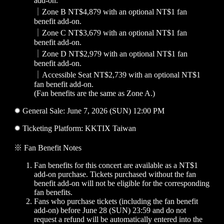
add-on.
｜Zone B NT$4,879 with an optional NT$1 fan
benefit add-on.
｜Zone C NT$3,679 with an optional NT$1 fan
benefit add-on.
｜Zone D NT$2,979 with an optional NT$1 fan
benefit add-on.
｜Accessible Seat NT$2,739 with an optional NT$1
fan benefit add-on.
(Fan benefits are the same as Zone A.)
✹ General Sale: June 7, 2026 (SUN) 12:00 PM
✹ Ticketing Platform: KKTIX Taiwan
※ Fan Benefit Notes
Fan benefits for this concert are available as a NT$1
add-on purchase. Tickets purchased without the fan
benefit add-on will not be eligible for the corresponding
fan benefits.
Fans who purchase tickets (including the fan benefit
add-on) before June 28 (SUN) 23:59 and do not
request a refund will be automatically entered into the