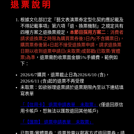
退 票 說 明
根據文化部訂定『藝文表演票券定型化契約應記載及
不得記載事項』第六項「退、換票機制」之規定共有
四種方案之退換票規定，
本節目採用方案二
：消費者
請求退換票之時限為購買票券後3日內(不含購票日)，
購買票券後第4日起不接受退換票申請，請求退換票
日期以收到退票申請日(未取票)或郵戳(已取票/實體
票)為準
，退票需酌收票面金額5%手續費，範例如
下：
2026/6/7購買，退票截止日為2026/6/10 (含)，
2026/6/11 (含)起的退票不再受理
未取票：如欲辦理退票請於退票期限內至以下連結填
寫表單
「【信用卡】 退票申請表單 _ 未取票」
(僅退回原信
用卡帳戶，恕無法以匯款退回其他帳戶)
「【匯款】 退票申請表單 _ 未取票」
已取票/實體票券：退票皆需以郵寄方式退回票券，請