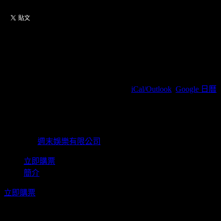
CLC 11th Anniversary Concert
: After All in Taipei
2026/07/19(周日) 18:30(+0800)
(
iCal/Outlook
,
Google 日曆
)
Zepp New Taipei / 新北市新莊區新北大道四段3號8樓
週末娛樂有限公司
主辦單位
週末娛樂有限公司
立即購票
簡介
立即購票