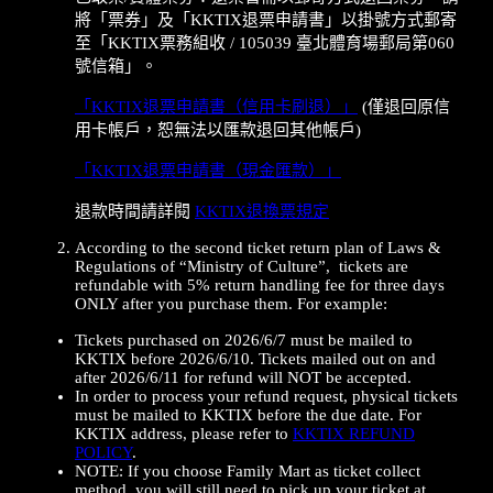
將「票券」及「KKTIX退票申請書」以掛號方式郵寄
至「KKTIX票務組收 / 105039 臺北體育場郵局第060
號信箱」。
「KKTIX退票申請書（信用卡刷退）」
(僅退回原信
用卡帳戶，恕無法以匯款退回其他帳戶)
「KKTIX退票申請書（現金匯款）」
退款時間請詳閱
KKTIX退換票規定
According to the second ticket return plan of Laws &
Regulations of “Ministry of Culture”, tickets are
refundable with 5% return handling fee for three days
ONLY after you purchase them. For example:
Tickets purchased on 2026/6/7 must be mailed to
KKTIX before 2026/6/10. Tickets mailed out on and
after 2026/6/11 for refund will NOT be accepted.
In order to process your refund request, physical tickets
must be mailed to KKTIX before the due date. For
KKTIX address, please refer to
KKTIX REFUND
POLICY
.
NOTE: If you choose Family Mart as ticket collect
method, you will still need to pick up your ticket at