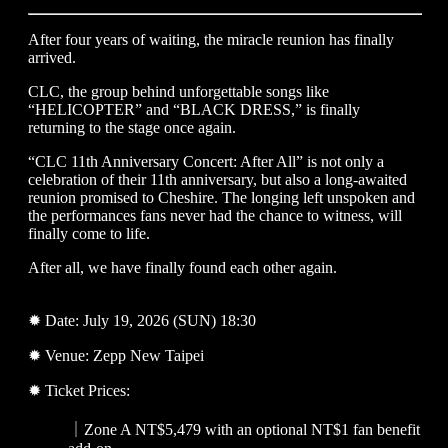
After four years of waiting, the miracle reunion has finally
arrived.
CLC, the group behind unforgettable songs like
“HELICOPTER” and “BLACK DRESS,” is finally
returning to the stage once again.
“CLC 11th Anniversary Concert: After All” is not only a
celebration of their 11th anniversary, but also a long-awaited
reunion promised to Cheshire. The longing left unspoken and
the performances fans never had the chance to witness, will
finally come to life.
After all, we have finally found each other again.
✹ Date: July 19, 2026 (SUN) 18:30
✹ Venue: Zepp New Taipei
✹ Ticket Prices:
｜Zone A NT$5,479 with an optional NT$1 fan benefit