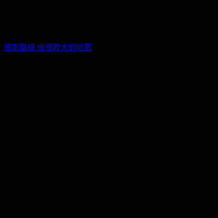
Zepp New Taipei / 新北市新莊區新北大道四段3號8樓
規劃路線
檢視較大的地圖
活動票券
票種
販售時間
售價
全票＋1元福利
2026/06/07 12:00(+0800)
~
需同時購買附加
2026/07/19 18:30(+0800)
結
TWD$
5,480
權益，詳情見活
束販售
動頁。
全票＋1元福利
2026/06/07 12:00(+0800)
~
需同時購買附加
2026/07/19 18:30(+0800)
結
TWD$
4,880
權益，詳情見活
束販售
動頁。