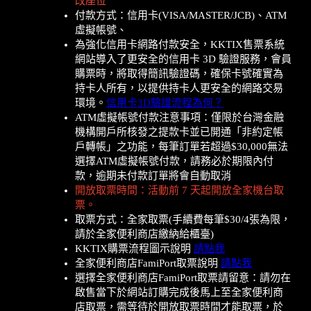
改座位
付款方式：信用卡(VISA/MASTER/JCB)、ATM
虛擬帳號、
為強化信用卡網路付款安全，KKTIX售票系統
網站導入了更安全的信用卡 3D 驗證服務，會員
購票時，將取得簡訊驗證碼，確保卡號確實為
持卡人所有，以提供持卡人更安全的網路交易
環境。
信用卡3D驗證流程為何？
ATM虛擬帳號付款注意事項：僅限於台灣金融
機構開戶所核發之提款卡並已開通「非約定帳
戶轉帳」之功能，每筆訂單若超過$30,000無法
選擇ATM虛擬帳號付款，請務必於期限內付
款，逾期未付款訂單將會自動取消
開放取票時間：活動前 7 天起開放全家機台取
票。
取票方式：全家取票(手續費每筆$30/4張為限，
請於全家便利商店繳納給櫃臺)
KKTIX購票流程圖示說明
請點我
全家便利商店FamiPort取票說明
請點我
選擇全家便利商店FamiPort取票請留意：請勿在
啟售當下於網站訂購完成後馬上至全家便利商
店取票，需等待於開放取票時間才能取票，於