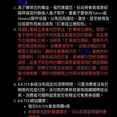
點我
)
為了確保您的權益，強烈建議您，在註冊會員或是結
帳時填寫的聯絡人電子郵件，盡量不要使用Yahoo或
Hotmail郵件信箱，以免因為擋信、漏信，甚至被視為
垃圾郵件而無法收到『訂單成立通知信』。
每個訂單成立後會向您發出「訂單成立通知」電郵。
電子郵件可能因不同因素未能寄到您的郵箱，因此僅
作交易通知之用。沒收到「訂單成立通知」電郵不代
表交易沒有成功。 在購票流程中 一旦無法確認訂單
是否交易成功，請前往會員帳戶的「
訂單
」查詢您的
消費資料。只要是成功的訂單，皆會顯示您所消費的
資訊；若查不到您所訂購的資訊或是收到訂單逾期取
消的通知，即表示交易並未成功，請重新訂票。若您
是付款失敗，請於付款期限之內再次嘗試用信用卡付
款。
KKTIX系統沒有固定的清票時間，只要消費者沒有於
期限內完成付款，未付款的票券就會陸陸續續釋放出
來，消費者可隨時留意是否有釋出可售票券張數。
KKTIX網站購票：
每位KKTIX會員限購4張
系統會先配好最適座位，可以在規定時間內更