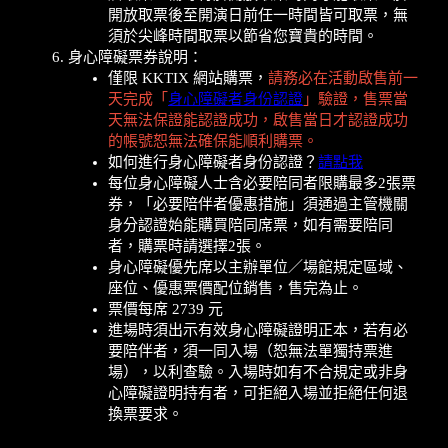
開放取票後至開演日前任一時間皆可取票，無
須於尖峰時間取票以節省您寶貴的時間。
身心障礙票券說明：
僅限 KKTIX 網站購票，
請務必在活動啟售前一
天完成「
身心障礙者身份認證
」驗證，售票當
天無法保證能認證成功，啟售當日才認證成功
的帳號恕無法確保能順利購票。
如何進行身心障礙者身份認證？
請點我
每位身心障礙人士含必要陪同者限購最多2張票
券，「必要陪伴者優惠措施」須通過主管機關
身分認證始能購買陪同席票，如有需要陪同
者，購票時請選擇2張。
身心障礙優先席以主辦單位／場館規定區域、
座位、優惠票價配位銷售，售完為止。
票價每席 2739 元
進場時須出示有效身心障礙證明正本，若有必
要陪伴者，須一同入場（恕無法單獨持票進
場），以利查驗。入場時如有不合規定或非身
心障礙證明持有者，可拒絕入場並拒絕任何退
換票要求。