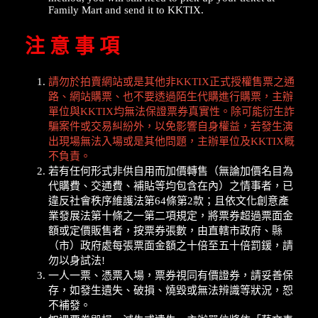
Family Mart and send it to KKTIX.
注 意 事 項
請勿於拍賣網站或是其他非KKTIX正式授權售票之通
路、網站購票、也不要透過陌生代購進行購票，主辦
單位與KKTIX均無法保證票券真實性。除可能衍生詐
騙案件或交易糾紛外，以免影響自身權益，若發生演
出現場無法入場或是其他問題，主辦單位及KKTIX概
不負責。
若有任何形式非供自用而加價轉售（無論加價名目為
代購費、交通費、補貼等均包含在內）之情事者，已
違反社會秩序維護法第64條第2款；且依文化創意產
業發展法第十條之一第二項規定，將票券超過票面金
額或定價販售者，按票券張數，由直轄市政府、縣
（市）政府處每張票面金額之十倍至五十倍罰鍰，請
勿以身試法!
一人一票、憑票入場，票券視同有價證券，請妥善保
存，如發生遺失、破損、燒毀或無法辨識等狀況，恕
不補發。