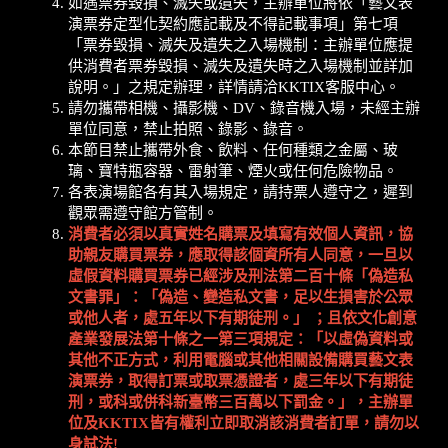
如遇票券毀損、滅失或遺失，主辦單位將依「藝文表
演票券定型化契約應記載及不得記載事項」第七項
「票券毀損、滅失及遺失之入場機制：主辦單位應提
供消費者票券毀損、滅失及遺失時之入場機制並詳加
說明。」之規定辦理，詳情請洽KKTIX客服中心。
請勿攜帶相機、攝影機、DV、錄音機入場，未經主辦
單位同意，禁止拍照、錄影、錄音。
本節目禁止攜帶外食、飲料、任何種類之金屬、玻
璃、寶特瓶容器、雷射筆、煙火或任何危險物品。
各表演場館各有其入場規定，請持票人遵守之，遲到
觀眾需遵守館方管制。
消費者必須以真實姓名購票及填寫有效個人資訊，協
助親友購買票券，應取得該個資所有人同意，一旦以
虛假資料購買票券已經涉及刑法第二百十條「偽造私
文書罪」：「偽造、變造私文書，足以生損害於公眾
或他人者，處五年以下有期徒刑。」
；且依文化創意
產業發展法第十條之一第三項規定：「以虛偽資料或
其他不正方式，利用電腦或其他相關設備購買藝文表
演票券，取得訂票或取票憑證者，處三年以下有期徒
刑，或科或併科新臺幣三百萬以下罰金。」，主辦單
位及
KKTIX
皆有權利立即取消該消費者訂單，請勿以
身試法
!